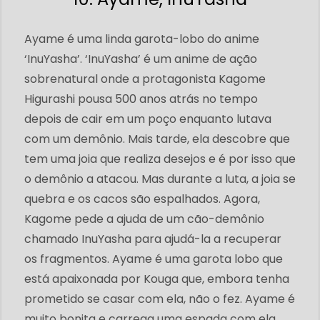
Ayame é uma linda garota-lobo do anime
‘InuYasha’. ‘InuYasha’ é um anime de ação
sobrenatural onde a protagonista Kagome
Higurashi pousa 500 anos atrás no tempo
depois de cair em um poço enquanto lutava
com um demônio. Mais tarde, ela descobre que
tem uma joia que realiza desejos e é por isso que
o demônio a atacou. Mas durante a luta, a joia se
quebra e os cacos são espalhados. Agora,
Kagome pede a ajuda de um cão-demônio
chamado InuYasha para ajudá-la a recuperar
os fragmentos. Ayame é uma garota lobo que
está apaixonada por Kouga que, embora tenha
prometido se casar com ela, não o fez. Ayame é
muito bonita e carrega uma espada com ela.