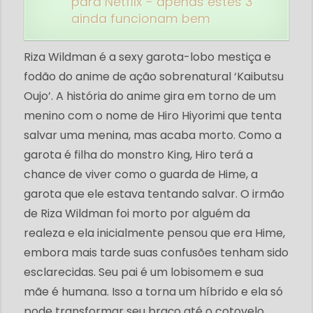
para Netflix - apenas estes 3
ainda funcionam bem
Riza Wildman é a sexy garota-lobo mestiça e
fodão do anime de ação sobrenatural ‘Kaibutsu
Oujo’. A história do anime gira em torno de um
menino com o nome de Hiro Hiyorimi que tenta
salvar uma menina, mas acaba morto. Como a
garota é filha do monstro King, Hiro terá a
chance de viver como o guarda de Hime, a
garota que ele estava tentando salvar. O irmão
de Riza Wildman foi morto por alguém da
realeza e ela inicialmente pensou que era Hime,
embora mais tarde suas confusões tenham sido
esclarecidas. Seu pai é um lobisomem e sua
mãe é humana. Isso a torna um híbrido e ela só
pode transformar seu braço até o cotovelo.