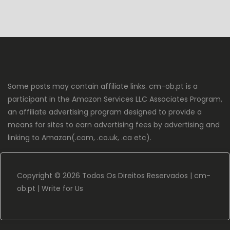
Some posts may contain affiliate links. cm-ob.pt is a
participant in the Amazon Services LLC Associates Program,
an affiliate advertising program designed to provide a
means for sites to earn advertising fees by advertising and
linking to Amazon(.com, .co.uk, .ca etc).
Copyright ©
2026 Todos Os Direitos Reservados |
cm-
ob.pt
|
Write for Us