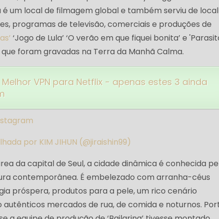
a é um local de filmagem global e também serviu de local
mes, programas de televisão, comerciais e produções de
as’
‘Jogo de Lula’ ‘O verão em que fiquei bonita’ e 'Parasit
s que foram gravadas na Terra da Manhã Calma.
Melhor VPN para Netflix - apenas estes 3 ainda
m
nstagram
ada por KIM JIHUN (@jiraishin99)
rea da capital de Seul, a cidade dinâmica é conhecida pe
etura contemporânea. É embelezado com arranha-céus
gia próspera, produtos para a pele, um rico cenário
autênticos mercados de rua, de comida e noturnos. Por
se a equipe de produção de ‘Bailarina’ tivesse montado