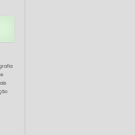
grafia
de
ais
ção