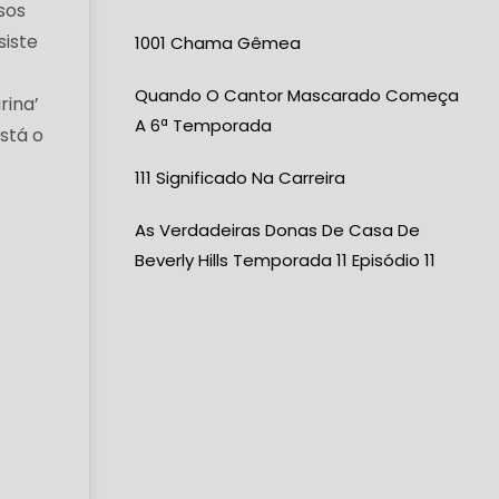
sos
siste
1001 Chama Gêmea
Quando O Cantor Mascarado Começa
rina’
A 6ª Temporada
stá o
111 Significado Na Carreira
As Verdadeiras Donas De Casa De
Beverly Hills Temporada 11 Episódio 11