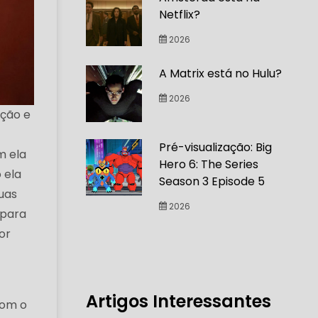
Netflix?
2026
A Matrix está no Hulu?
2026
ação e
Pré-visualização: Big
m ela
Hero 6: The Series
 ela
Season 3 Episode 5
uas
2026
 para
or
Artigos Interessantes
com o