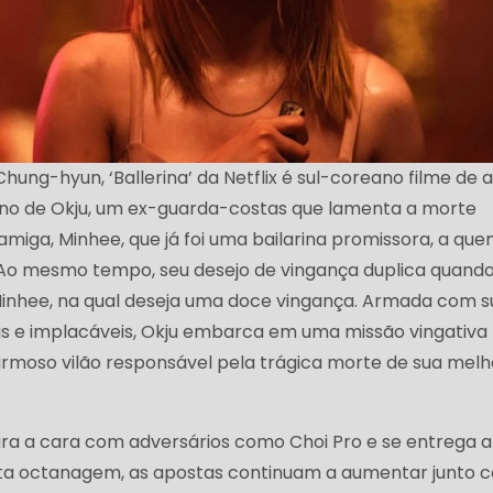
 Chung-hyun, ‘Ballerina’ da Netflix é sul-coreano filme de 
rno de Okju, um ex-guarda-costas que lamenta a morte
miga, Minhee, que já foi uma bailarina promissora, a que
 Ao mesmo tempo, seu desejo de vingança duplica quando
inhee, na qual deseja uma doce vingança. Armada com s
s ​​e implacáveis, Okju embarca em uma missão vingativa
armoso vilão responsável pela trágica morte de sua melh
ara a cara com adversários como Choi Pro e se entrega a
lta octanagem, as apostas continuam a aumentar junto 