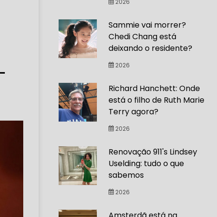
2026
Sammie vai morrer?
Chedi Chang está
deixando o residente?
-
2026
Richard Hanchett: Onde
está o filho de Ruth Marie
Terry agora?
2026
Renovação 911's Lindsey
Uselding: tudo o que
sabemos
2026
Amsterdã está na