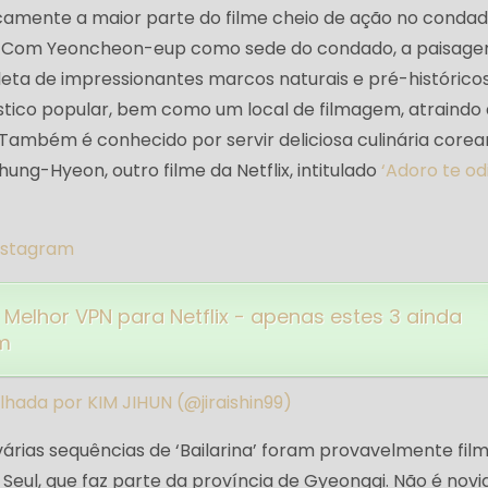
camente a maior parte do filme cheio de ação no conda
a. Com Yeoncheon-eup como sede do condado, a paisag
ta de impressionantes marcos naturais e pré-histórico
stico popular, bem como um local de filmagem, atraindo
 Também é conhecido por servir deliciosa culinária corea
ung-Hyeon, outro filme da Netflix, intitulado
‘Adoro te odi
nstagram
Melhor VPN para Netflix - apenas estes 3 ainda
m
ada por KIM JIHUN (@jiraishin99)
várias sequências de ‘Bailarina’ foram provavelmente fil
Seul, que faz parte da província de Gyeonggi. Não é nov