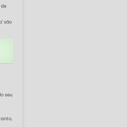
 de
a' são
lo seu
tanto,