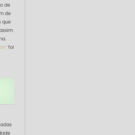
do de
em de
s que
 assim
na.
ar’
foi
madas
idade