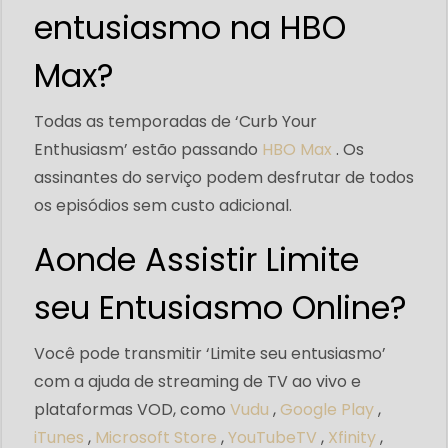
entusiasmo na HBO
Max?
Todas as temporadas de ‘Curb Your
Enthusiasm’ estão passando
HBO Max
. Os
assinantes do serviço podem desfrutar de todos
os episódios sem custo adicional.
Aonde Assistir Limite
seu Entusiasmo Online?
Você pode transmitir ‘Limite seu entusiasmo’
com a ajuda de streaming de TV ao vivo e
plataformas VOD, como
Vudu
,
Google Play
,
iTunes
,
Microsoft Store
,
YouTubeTV
,
Xfinity
,