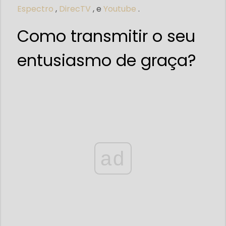
Espectro
,
DirecTV
, e
Youtube
.
Como transmitir o seu
entusiasmo de graça?
ad