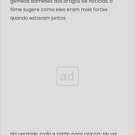
gêmeos siameses dos artigos de notícias, o
filme sugere como eles eram mais fortes
quando estavam juntos.
ad
Na verdade, toda a razão para colocá-los na