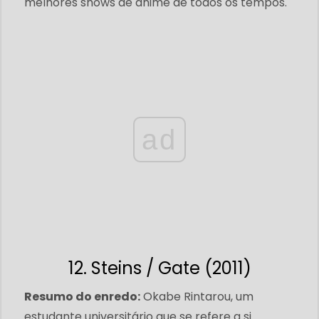
melhores shows de anime de todos os tempos.
ad
12. Steins / Gate (2011)
Resumo do enredo:
Okabe Rintarou, um
estudante universitário que se refere a si