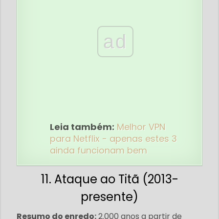
ad
Leia também:
Melhor VPN
para Netflix - apenas estes 3
ainda funcionam bem
11. Ataque ao Titã (2013-
presente)
Resumo do enredo:
2.000 anos a partir de