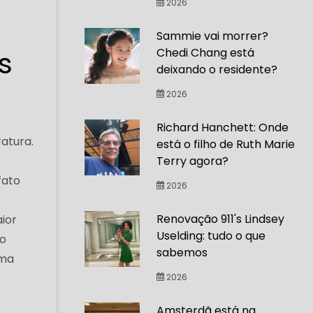
2026
Sammie vai morrer?
s
Chedi Chang está
deixando o residente?
2026
Richard Hanchett: Onde
ratura.
está o filho de Ruth Marie
Terry agora?
fato
2026
Renovação 911's Lindsey
ior
Uselding: tudo o que
 o
sabemos
uma
2026
Amsterdã está na