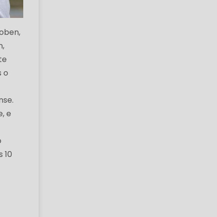
oben,
n,
te
s o
nse.
, e
o
s 10