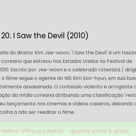
20. I Saw the Devil (2010)
afia do diretor Kim Jee-woon, 'I Saw the Devil' é um fasci
l-coreano que estreou nos Estados Unidos no Festival de
0. Escrito por Jee-woon e o celebrado roteirista / dirig
o filme segue o agente do NIS Kim Soo-hyun, em sua bu
utalmente assassinada. O conteúdo violento e arrogante 
cação da mídia coreana atribuindo uma classificação 'restr
 seu lançamento nos cinemas e vídeos caseiros, deixando 
lha a não ser reeditar o filme.
Melhor VPN para Netflix - apenas estes 3 ainda