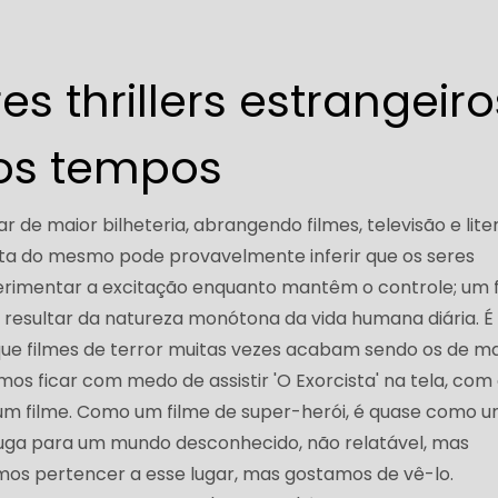
s thrillers estrangeiro
os tempos
lar de maior bilheteria, abrangendo filmes, televisão e lite
ista do mesmo pode provavelmente inferir que os seres
imentar a excitação enquanto mantêm o controle; um 
resultar da natureza monótona da vida humana diária. É
ue filmes de terror muitas vezes acabam sendo os de ma
mos ficar com medo de assistir 'O Exorcista' na tela, com
um filme. Como um filme de super-herói, é quase como 
uga para um mundo desconhecido, não relatável, mas
os pertencer a esse lugar, mas gostamos de vê-lo.