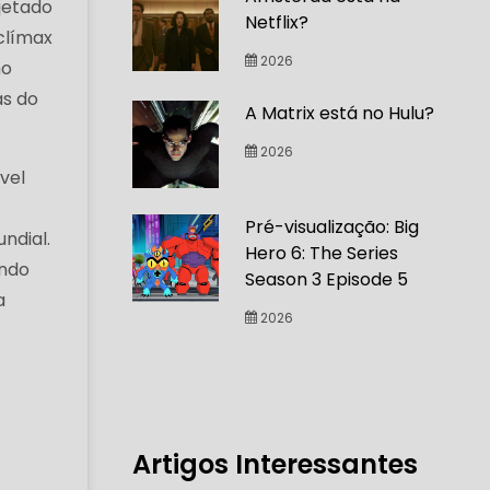
jetado
Netflix?
clímax
2026
mo
as do
A Matrix está no Hulu?
2026
vel
Pré-visualização: Big
ndial.
Hero 6: The Series
ando
Season 3 Episode 5
a
2026
Artigos Interessantes