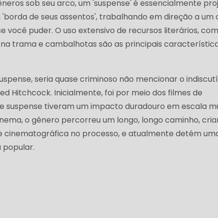
neros sob seu arco, um 'suspense' é essencialmente pro
 'borda de seus assentos', trabalhando em direção a um 
 se você puder. O uso extensivo de recursos literários, co
as na trama e cambalhotas são as principais característic
suspense, seria quase criminoso não mencionar o indiscutí
ed Hitchcock. Inicialmente, foi por meio dos filmes de
de suspense tiveram um impacto duradouro em escala mu
inema, o gênero percorreu um longo, longo caminho, cri
te cinematográfica no processo, e atualmente detém um
a popular.