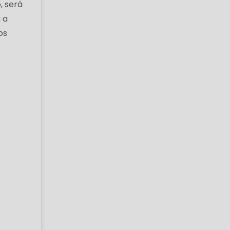
, será
 a
os