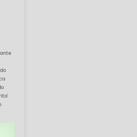
nante
ido
sca
do
ita'
o