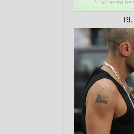
funcionam be
19