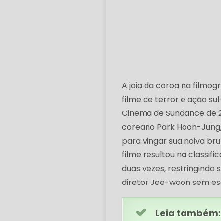
A joia da coroa na filmogr
filme de terror e ação su
Cinema de Sundance de 201
coreano Park Hoon-Jung, 
para vingar sua noiva br
filme resultou na classifi
duas vezes, restringindo
diretor Jee-woon sem esco
Leia também: