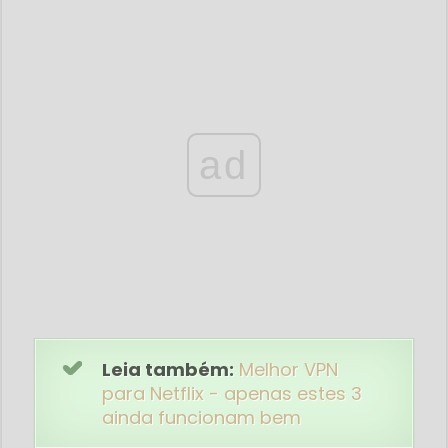
ad
Leia também:
Melhor VPN
para Netflix - apenas estes 3
ainda funcionam bem